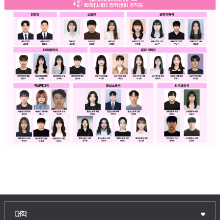
인문융합공공인재학부
대학