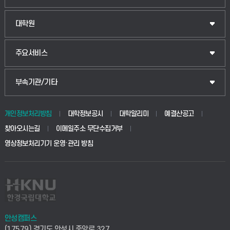
법경영학부
일반대학원
대학원
웰니스산업융합학부
산업대학원
입학안내
주요서비스
식물자원조경학부
공공정책대학원
웹메일
중앙도서관
부속기관/기타
동물생명융합학부
경영대학원
학사시스템(학부)
학생생활관(안성)
개인정보처리방침
대학정보공시
대학알리미
예결산공고
생명공학부
찾아오시는길
이메일주소 무단수집거부
교육대학원
학사시스템(전문학사 및 전공심화)
학생생활관(평택)
영상정보처리기기 운영·관리 방침
건설환경공학부
사이버캠퍼스(학부)
발전기금
사회안전시스템공학부
사이버캠퍼스(전문학사 및 전공심화)
산학협력단
식품생명화학공학부
시설바로처리서비스
취업지원센터
안성캠퍼스
(17579) 경기도 안성시 중앙로 327