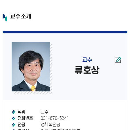
교수소개
교수
류호상
교수
직위
031-670-5241
전화번호
정책학전공
전공