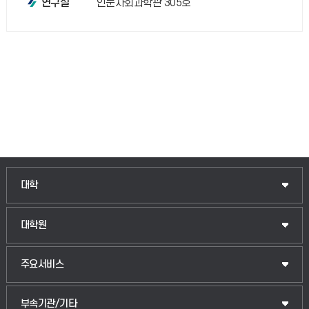
인문사회과학관 305호
연구실
인문융합공공인재학부
대학
법경영학부
일반대학원
대학원
웰니스산업융합학부
산업대학원
입학안내
주요서비스
식물자원조경학부
공공정책대학원
웹메일
중앙도서관
부속기관/기타