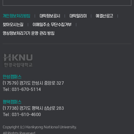
동물생명융합학부
경영대학원
학사시스템(학부)
학생생활관(안성)
개인정보처리방침
대학정보공시
대학알리미
예결산공고
생명공학부
찾아오시는길
이메일주소 무단수집거부
교육대학원
학사시스템(전문학사 및 전공심화)
학생생활관(평택)
영상정보처리기기 운영·관리 방침
건설환경공학부
사이버캠퍼스(학부)
발전기금
사회안전시스템공학부
사이버캠퍼스(전문학사 및 전공심화)
산학협력단
식품생명화학공학부
시설바로처리서비스
취업지원센터
안성캠퍼스
(17579) 경기도 안성시 중앙로 327
컴퓨터응용수학부
연구실안전관리시스템
Tel : 031-670-5114
창업지원센터
ICT로봇기계공학부
평택캠퍼스
산학연구관리시스템
현장실습지원센터
(17738) 경기도 평택시 삼남로 283
Tel : 031-610-4600
전자전기공학부
찾아오시는길(안성)
평생교육원
Copyright (c) Hankyong National University.
디자인건축융합학부
All Rights Reserved.