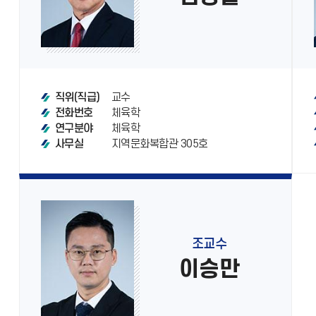
교수
직위(직급)
체육학
전화번호
체육학
연구분야
지역문화복합관 305호
사무실
조교수
이승만