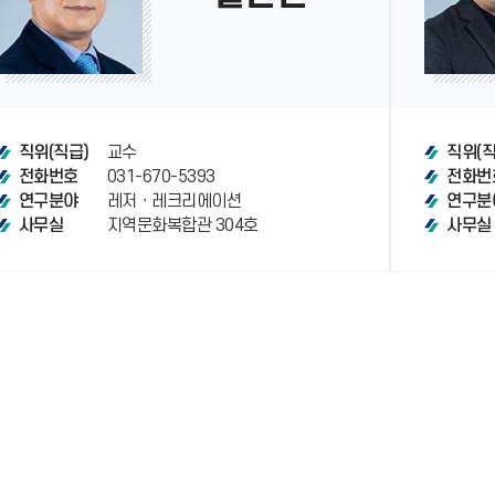
교수
직위(직급)
직위(직
031-670-5393
전화번호
전화번
레저ㆍ레크리에이션
연구분야
연구분
지역문화복합관 304호
사무실
사무실