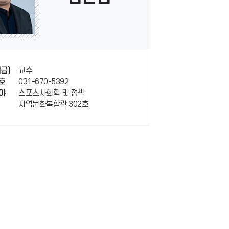
교수
급)
031-670-5392
호
스포츠사회학 및 정책
야
지역문화복합관 302호