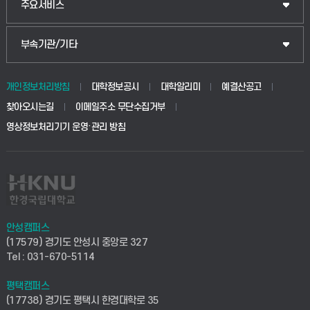
산업대학원
입학안내
주요서비스
식물자원조경학부
공공정책대학원
웹메일
중앙도서관
부속기관/기타
동물생명융합학부
경영대학원
학사시스템(학부)
학생생활관(안성)
개인정보처리방침
대학정보공시
대학알리미
예결산공고
생명공학부
찾아오시는길
이메일주소 무단수집거부
교육대학원
학사시스템(전문학사 및 전공심화)
학생생활관(평택)
영상정보처리기기 운영·관리 방침
건설환경공학부
사이버캠퍼스(학부)
발전기금
사회안전시스템공학부
사이버캠퍼스(전문학사 및 전공심화)
산학협력단
식품생명화학공학부
시설바로처리서비스
취업지원센터
안성캠퍼스
(17579) 경기도 안성시 중앙로 327
컴퓨터응용수학부
연구실안전관리시스템
Tel : 031-670-5114
창업지원센터
ICT로봇기계공학부
평택캠퍼스
산학연구관리시스템
현장실습지원센터
(17738) 경기도 평택시 한경대학로 35