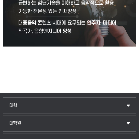
급변하는 첨단기술을 이해하고 음악적으로 활용
가능한 전문성 있는 인재양성
대중음악 콘텐츠 시대에 요구되는 연주자, 미디어
작곡가, 음향엔지니어 양성
인문융합공공인재학부
대학
법경영학부
일반대학원
대학원
웰니스산업융합학부