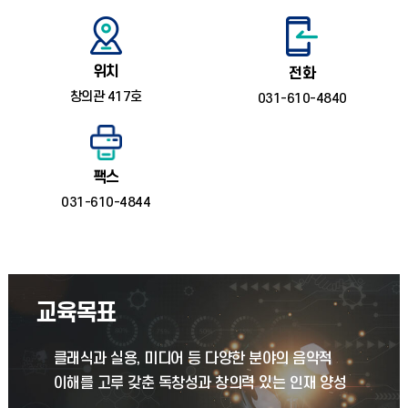
위치
전화
창의관 417호
031-610-4840
팩스
031-610-4844
교육목표
클래식과 실용, 미디어 등 다양한 분야의 음악적
이해를 고루 갖춘 독창성과 창의력 있는 인재 양성