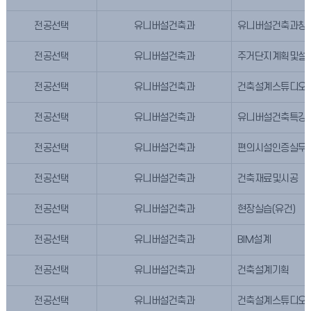
전공선택
유니버설건축과
유니버설건축과창
전공선택
유니버설건축과
주거단지계획및설
전공선택
유니버설건축과
건축설계스튜디오
전공선택
유니버설건축과
유니버설건축특강
전공선택
유니버설건축과
편의시설인증실무1
전공선택
유니버설건축과
건축재료및시공
전공선택
유니버설건축과
현장실습(유건)
전공선택
유니버설건축과
BIM설계
전공선택
유니버설건축과
건축설계기획
전공선택
유니버설건축과
건축설계스튜디오