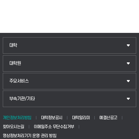
인문융합공공인재학부
대학
법경영학부
일반대학원
대학원
웰니스산업융합학부
산업대학원
입학안내
주요서비스
식물자원조경학부
공공정책대학원
웹메일
중앙도서관
부속기관/기타
동물생명융합학부
경영대학원
학사시스템(학부)
학생생활관(안성)
개인정보처리방침
대학정보공시
대학알리미
예결산공고
생명공학부
찾아오시는길
이메일주소 무단수집거부
교육대학원
학사시스템(전문학사 및 전공심화)
학생생활관(평택)
영상정보처리기기 운영·관리 방침