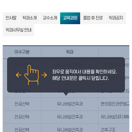
인사말
학과소개
교수소개
교육과정
졸업 후 진로
학과공지
학과사무실 안내
이수구분
학과
전공선택
유니버설건축과
건축프리젠테이션
전공선택
유니버설건축과
건축설계조사분석
전공선택
유니버설건축과
건축설계스튜디오
전공선택
유니버설건축과
편의증진관련법규
전공선택
유니버설건축과
유니버설대지계획
전공선택
유니버설건축과
건축구조