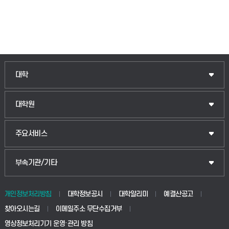
인문융합공공인재학부
대학
법경영학부
일반대학원
대학원
웰니스산업융합학부
산업대학원
입학안내
주요서비스
식물자원조경학부
공공정책대학원
웹메일
중앙도서관
부속기관/기타
동물생명융합학부
경영대학원
학사시스템(학부)
학생생활관(안성)
개인정보처리방침
대학정보공시
대학알리미
예결산공고
생명공학부
찾아오시는길
이메일주소 무단수집거부
교육대학원
학사시스템(전문학사 및 전공심화)
학생생활관(평택)
영상정보처리기기 운영·관리 방침