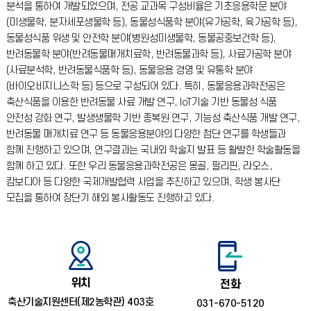
분석을 통하여 개발되었으며, 전공 교과목 구성비율은 기초응용학문 분야
(미생물학, 분자세포생물학 등), 동물성식품학 분야(유가공학, 육가공학 등),
동물성식품 위생 및 안전학 분야(병원성미생물학, 동물공중보건학 등),
반려동물학 분야(반려동물매개치료학, 반려동물과학 등), 사료가공학 분야
(사료분석학, 반려동물식품학 등), 동물응용 경영 및 유통학 분야
(바이오비지니스학 등) 등으로 구성되어 있다.
특히, 동물응용과학전공은
축산식품을 이용한 반려동물 사료 개발 연구, IoT기술 기반 동물성 식품
안전성 강화 연구, 발생생물학 기반 종복원 연구, 기능성 축산식품 개발 연구,
반려동물 매개치료 연구 등 동물응용분야의 다양한 첨단 연구를 학생들과
함께 진행하고 있으며, 연구결과는 국내외 학술지 발표 등 활발한 학술활동을
함께 하고 있다. 또한 우리 동물응용과학전공은 몽골, 필리핀, 라오스,
캄보디아 등 다양한 국제개발협력 사업을 추진하고 있으며, 학생 봉사단
모집을 통하여 장단기 해외 봉사활동도 진행하고 있다.
위치
전화
축산기술지원센터(제2농학관) 403호
031-670-5120