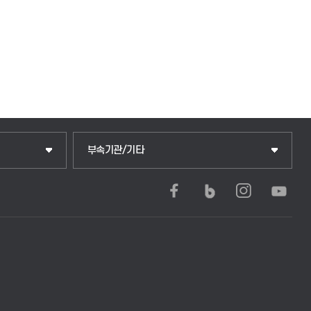
중앙도서관
부속기관/기타
학생생활관(안성)
학생생활관(평택)
발전기금
산학협력단