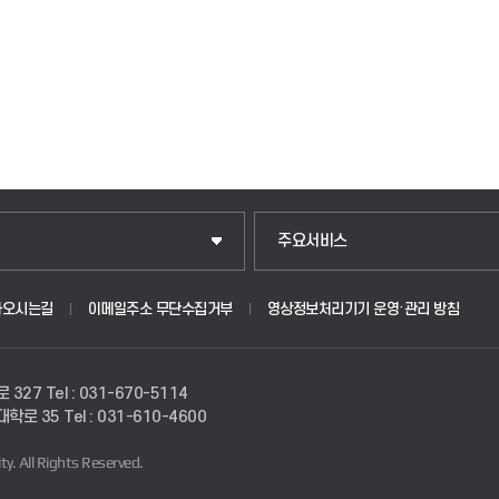
입학안내
주요서비스
웹메일
아오시는길
이메일주소 무단수집거부
영상정보처리기기 운영·관리 방침
원
학사시스템(학부)
로 327
Tel : 031-670-5114
학사시스템(전문학사 및 전공심화)
경대학로 35
Tel : 031-610-4600
ty.
All Rights Reserved.
사이버캠퍼스(학부)