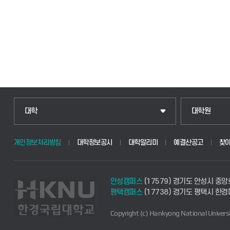
인문융합공공인재학부
일반대학원
대학
대학원
법경영학부
산업대학원
개인정보처리방침
대학정보공시
대학알리미
예결산공고
찾
웰니스산업융합학부
공공정책대학
안성캠퍼스
(17579) 경기도 안성시 중앙
식물자원조경학부
경영대학원
평택캠퍼스
(17738) 경기도 평택시 한
Copyright (c) Hankyong National Universi
동물생명융합학부
교육대학원