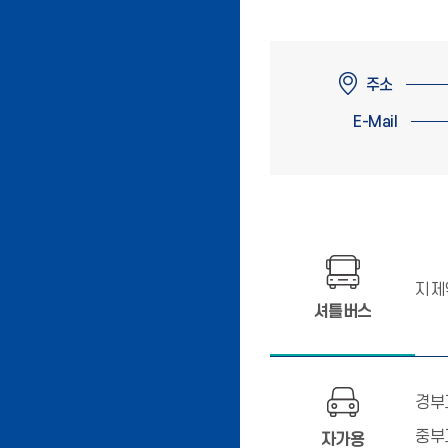
주소
E-Mail
지제
셔틀버스
경부
중부
자가용