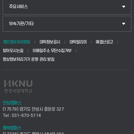
웰니스산업융합학부
산업대학원
입학안내
주요서비스
식물자원조경학부
공공정책대학원
웹메일
중앙도서관
부속기관/기타
동물생명융합학부
경영대학원
학사시스템(학부)
학생생활관(안성)
개인정보처리방침
대학정보공시
대학알리미
예결산공고
생명공학부
찾아오시는길
이메일주소 무단수집거부
교육대학원
학사시스템(전문학사 및 전공심화)
학생생활관(평택)
영상정보처리기기 운영·관리 방침
건설환경공학부
사이버캠퍼스(학부)
발전기금
사회안전시스템공학부
사이버캠퍼스(전문학사 및 전공심화)
산학협력단
식품생명화학공학부
시설바로처리서비스
취업지원센터
안성캠퍼스
(17579) 경기도 안성시 중앙로 327
컴퓨터응용수학부
연구실안전관리시스템
Tel : 031-670-5114
창업지원센터
ICT로봇기계공학부
평택캠퍼스
산학연구관리시스템
현장실습지원센터