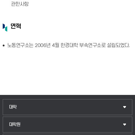
관한사항
연혁
노동연구소는 2006년 4월 한경대학 부속연구소로 설립되었다.
인문융합공공인재학부
대학
법경영학부
일반대학원
대학원