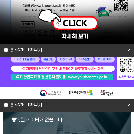
취업공지(프로그램)
추천채용
2026.08.07
[외부프로그램]
[가톨릭대학교]가톨릭대학교 대학일자리플러스센터와 함께하는 취업스쿨 프로그램 홍보
2026.08.07
[외부프로그램]
[평택대학교]졸업생 특화 프로그램-온라인 현직자 멘토링
하루간 그만보기
2026.08.07
[외부프로그램]
[국민연금공단]2026년 AI 활용 기초 연금 홍보 콘텐츠 공모전 홍보
2026.08.06
[추천채용]
(주)금화피앤에스] 육가공 생산관리 및 현장 운영 관리자 추천채용 (초보자/신입 환영)
프로그램 일정
하루간 그만보기
등록된 데이터가 없습니다.