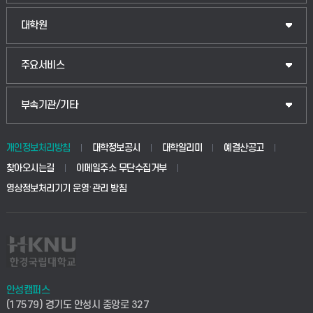
법경영학부
일반대학원
대학원
웰니스산업융합학부
산업대학원
입학안내
주요서비스
식물자원조경학부
공공정책대학원
웹메일
중앙도서관
부속기관/기타
동물생명융합학부
경영대학원
학사시스템(학부)
학생생활관(안성)
개인정보처리방침
대학정보공시
대학알리미
예결산공고
생명공학부
찾아오시는길
이메일주소 무단수집거부
교육대학원
학사시스템(전문학사 및 전공심화)
학생생활관(평택)
영상정보처리기기 운영·관리 방침
건설환경공학부
사이버캠퍼스(학부)
발전기금
사회안전시스템공학부
사이버캠퍼스(전문학사 및 전공심화)
산학협력단
식품생명화학공학부
시설바로처리서비스
취업지원센터
안성캠퍼스
(17579) 경기도 안성시 중앙로 327
컴퓨터응용수학부