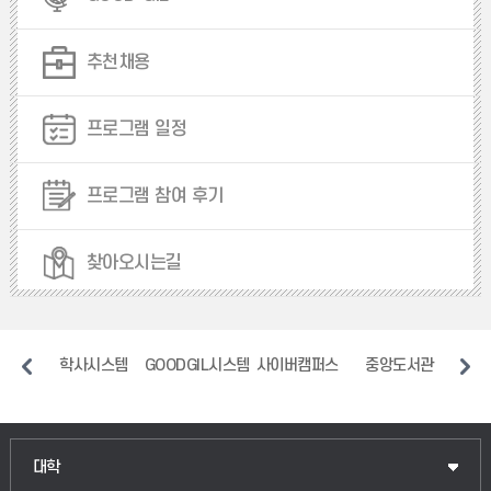
추천채용
프로그램 일정
프로그램 참여 후기
찾아오시는길
일
학사시스템
GOODGIL시스템
사이버캠퍼스
중앙도서관
장애
인문융합공공인재학부
대학