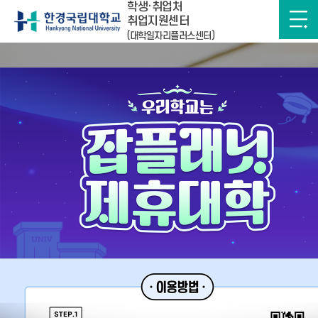
학생·취업처
취업지원센터
(대학일자리플러스센터)
한경국립대학교
학생·취업처 취업지원센터
하루간 그만보기
0
2
0
2