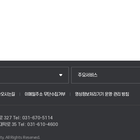
입학안내
주요서비스
웹메일
아오시는길
이메일주소 무단수집거부
영상정보처리기기 운영·관리 방침
원
학사시스템(학부)
로 327
Tel : 031-670-5114
학사시스템(전문학사 및 전공심화)
경대학로 35
Tel : 031-610-4600
ty.
All Rights Reserved.
사이버캠퍼스(학부)