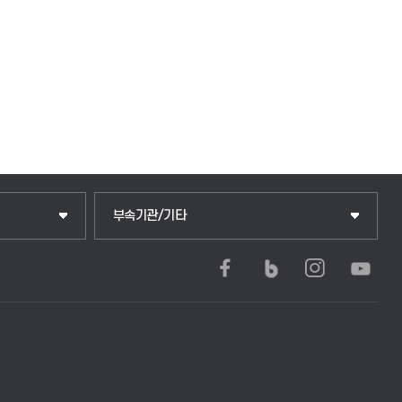
중앙도서관
부속기관/기타
학생생활관(안성)
학생생활관(평택)
발전기금
산학협력단