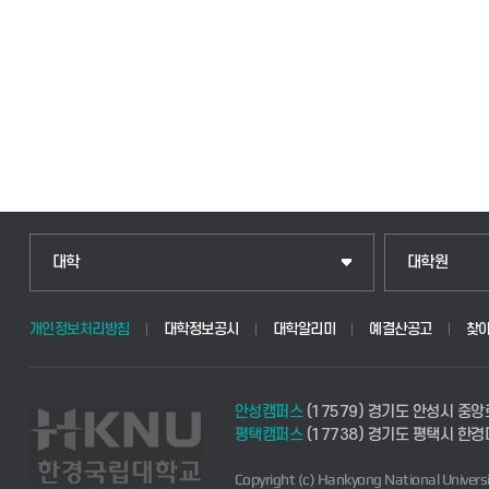
인문융합공공인재학부
일반대학원
대학
대학원
법경영학부
산업대학원
개인정보처리방침
대학정보공시
대학알리미
예결산공고
찾
웰니스산업융합학부
공공정책대학
안성캠퍼스
(17579) 경기도 안성시 중앙
식물자원조경학부
경영대학원
평택캠퍼스
(17738) 경기도 평택시 한
Copyright (c) Hankyong National Universi
동물생명융합학부
교육대학원