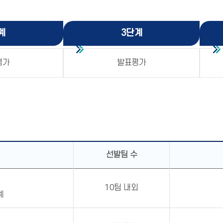
계
3단계
평가
발표평가
선발팀 수
10팀 내외
계