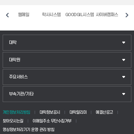
메일
학사시스템
GOODGIL시스템
사이버캠퍼스
중앙도서관
장애
인문융합공공인재학부
대학
법경영학부
일반대학원
대학원
웰니스산업융합학부
산업대학원
입학안내
주요서비스
식물자원조경학부
공공정책대학원
웹메일
중앙도서관
부속기관/기타
동물생명융합학부
경영대학원
학사시스템(학부)
학생생활관(안성)
개인정보처리방침
대학정보공시
대학알리미
예결산공고
생명공학부
찾아오시는길
이메일주소 무단수집거부
교육대학원
학사시스템(전문학사 및 전공심화)
학생생활관(평택)
영상정보처리기기 운영·관리 방침