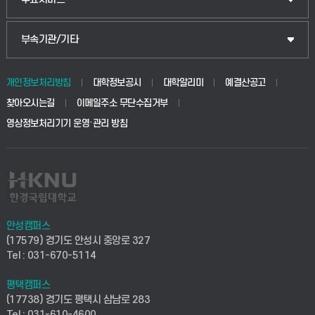
식물자원조경학부
공공정책대학원
웹메일
중앙도서관
부속기관/기타
동물생명융합학부
경영대학원
학사시스템(학부)
학생생활관(안성)
개인정보처리방침
대학정보공시
대학알리미
예결산공고
생명공학부
찾아오시는길
이메일주소 무단수집거부
교육대학원
학사시스템(전문학사 및 전공심화)
학생생활관(평택)
영상정보처리기기 운영·관리 방침
건설환경공학부
사이버캠퍼스(학부)
발전기금
사회안전시스템공학부
사이버캠퍼스(전문학사 및 전공심화)
산학협력단
식품생명화학공학부
시설바로처리서비스
취업지원센터
안성캠퍼스
(17579) 경기도 안성시 중앙로 327
컴퓨터응용수학부
연구실안전관리시스템
Tel : 031-670-5114
창업지원센터
ICT로봇기계공학부
평택캠퍼스
산학연구관리시스템
현장실습지원센터
(17738) 경기도 평택시 삼남로 283
Tel : 031-610-4600