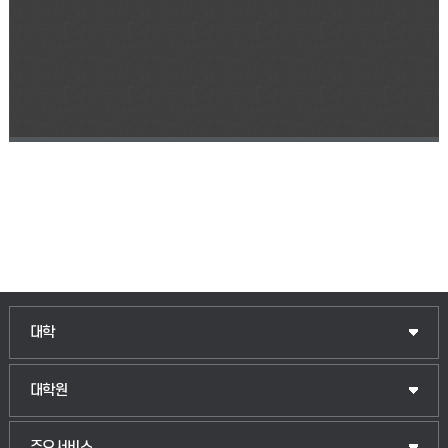
인문융합공공인재학부
대학
법경영학부
일반대학원
대학원
웰니스산업융합학부
산업대학원
입학안내
주요서비스