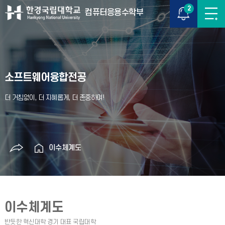
2
컴퓨터응용수학부
소프트웨어융합전공
이수체계도
이수체계도