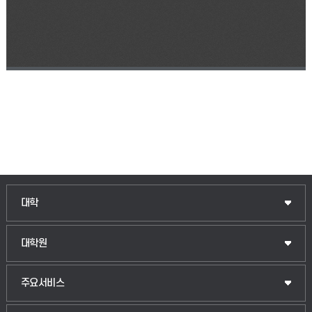
인문융합공공인재학부
대학
법경영학부
일반대학원
대학원
웰니스산업융합학부
산업대학원
입학안내
주요서비스
식물자원조경학부