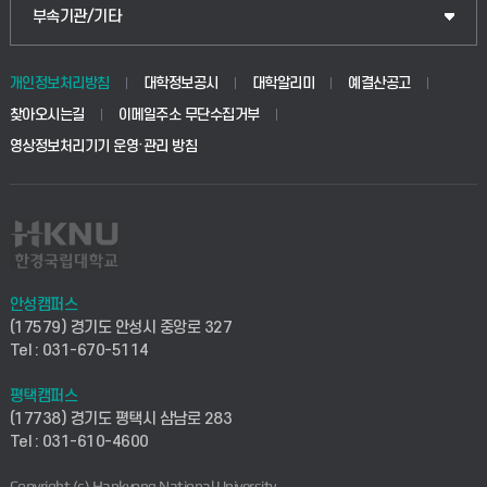
공공정책대학원
웹메일
중앙도서관
부속기관/기타
동물생명융합학부
경영대학원
학사시스템(학부)
학생생활관(안성)
개인정보처리방침
대학정보공시
대학알리미
예결산공고
생명공학부
찾아오시는길
이메일주소 무단수집거부
교육대학원
학사시스템(전문학사 및 전공심화)
학생생활관(평택)
영상정보처리기기 운영·관리 방침
건설환경공학부
사이버캠퍼스(학부)
발전기금
사회안전시스템공학부
사이버캠퍼스(전문학사 및 전공심화)
산학협력단
식품생명화학공학부
시설바로처리서비스
취업지원센터
안성캠퍼스
(17579) 경기도 안성시 중앙로 327
컴퓨터응용수학부
연구실안전관리시스템
Tel : 031-670-5114
창업지원센터
ICT로봇기계공학부
평택캠퍼스
산학연구관리시스템
현장실습지원센터
(17738) 경기도 평택시 삼남로 283
Tel : 031-610-4600
전자전기공학부
찾아오시는길(안성)
평생교육원
Copyright (c) Hankyong National University.