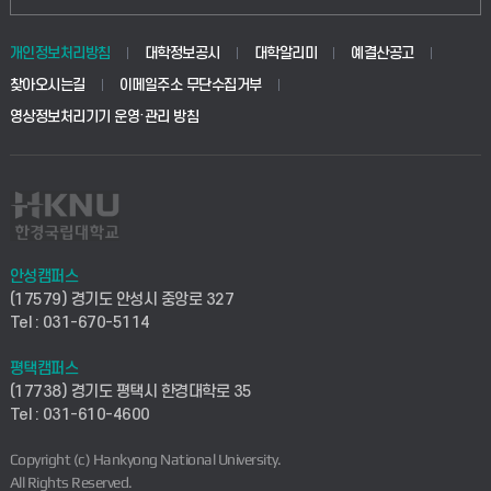
동물생명융합학부
경영대학원
학사시스템(학부)
학생생활관(안성)
개인정보처리방침
대학정보공시
대학알리미
예결산공고
생명공학부
찾아오시는길
이메일주소 무단수집거부
교육대학원
학사시스템(전문학사 및 전공심화)
학생생활관(평택)
영상정보처리기기 운영·관리 방침
건설환경공학부
사이버캠퍼스(학부)
발전기금
사회안전시스템공학부
사이버캠퍼스(전문학사 및 전공심화)
산학협력단
식품생명화학공학부
시설바로처리서비스
취업지원센터
안성캠퍼스
(17579) 경기도 안성시 중앙로 327
컴퓨터응용수학부
연구실안전관리시스템
Tel : 031-670-5114
창업지원센터
ICT로봇기계공학부
평택캠퍼스
산학연구관리시스템
현장실습지원센터
(17738) 경기도 평택시 한경대학로 35
Tel : 031-610-4600
전자전기공학부
찾아오시는길(안성)
평생교육원
Copyright (c) Hankyong National University.
디자인건축융합학부
All Rights Reserved.