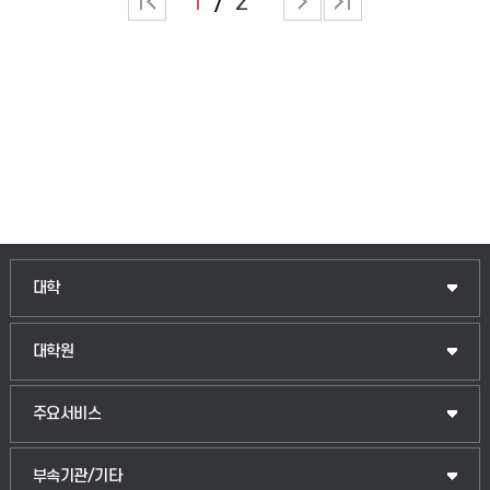
1
2
인문융합공공인재학부
대학
법경영학부
일반대학원
대학원
웰니스산업융합학부
산업대학원
입학안내
주요서비스
식물자원조경학부
공공정책대학원
웹메일
중앙도서관
부속기관/기타