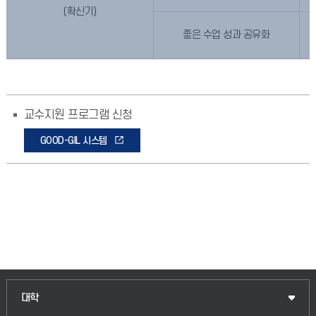
(확신기)
좋은 수업 성과 공유화
교수지원 프로그램 신청
GOOD-GIL 시스템
인문융합공공인재학부
대학