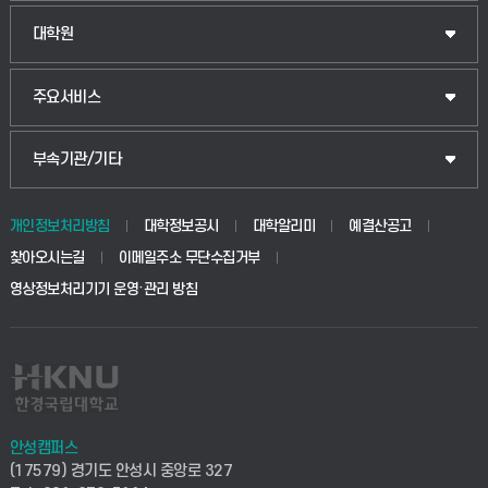
법경영학부
일반대학원
대학원
웰니스산업융합학부
산업대학원
입학안내
주요서비스
식물자원조경학부
공공정책대학원
웹메일
중앙도서관
부속기관/기타
동물생명융합학부
경영대학원
학사시스템(학부)
학생생활관(안성)
개인정보처리방침
대학정보공시
대학알리미
예결산공고
생명공학부
찾아오시는길
이메일주소 무단수집거부
교육대학원
학사시스템(전문학사 및 전공심화)
학생생활관(평택)
영상정보처리기기 운영·관리 방침
건설환경공학부
사이버캠퍼스(학부)
발전기금
사회안전시스템공학부
사이버캠퍼스(전문학사 및 전공심화)
산학협력단
식품생명화학공학부
시설바로처리서비스
취업지원센터
안성캠퍼스
(17579) 경기도 안성시 중앙로 327
컴퓨터응용수학부