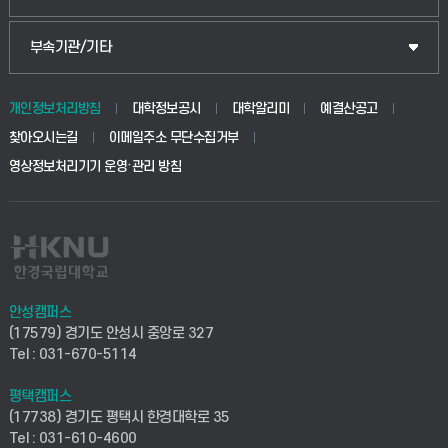
식물자원조경학부
공공정책대학원
웹메일
중앙도서관
부속기관/기타
동물생명융합학부
경영대학원
학사시스템(학부)
학생생활관(안성)
개인정보처리방침
대학정보공시
대학알리미
예결산공고
생명공학부
찾아오시는길
이메일주소 무단수집거부
교육대학원
학사시스템(전문학사 및 전공심화)
학생생활관(평택)
영상정보처리기기 운영·관리 방침
건설환경공학부
사이버캠퍼스(학부)
발전기금
사회안전시스템공학부
사이버캠퍼스(전문학사 및 전공심화)
산학협력단
식품생명화학공학부
시설바로처리서비스
취업지원센터
안성캠퍼스
(17579) 경기도 안성시 중앙로 327
컴퓨터응용수학부
연구실안전관리시스템
Tel : 031-670-5114
창업지원센터
ICT로봇기계공학부
평택캠퍼스
산학연구관리시스템
현장실습지원센터
(17738) 경기도 평택시 한경대학로 35
Tel : 031-610-4600
전자전기공학부