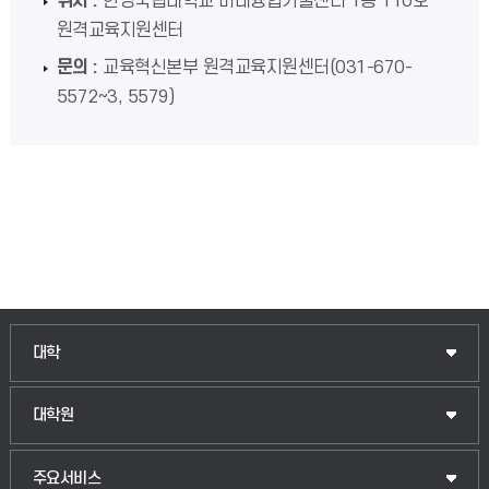
위치 :
한경국립대학교 미래융합기술센터 1층 110호
원격교육지원센터
문의 :
교육혁신본부 원격교육지원센터(031-670-
5572~3, 5579)
인문융합공공인재학부
대학
법경영학부
일반대학원
대학원
웰니스산업융합학부
산업대학원
입학안내
주요서비스