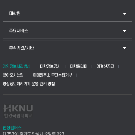
법경영학부
일반대학원
대학원
웰니스산업융합학부
산업대학원
입학안내
주요서비스
식물자원조경학부
공공정책대학원
웹메일
중앙도서관
부속기관/기타
동물생명융합학부
경영대학원
학사시스템(학부)
학생생활관(안성)
개인정보처리방침
대학정보공시
대학알리미
예결산공고
생명공학부
찾아오시는길
이메일주소 무단수집거부
교육대학원
학사시스템(전문학사 및 전공심화)
학생생활관(평택)
영상정보처리기기 운영·관리 방침
건설환경공학부
사이버캠퍼스(학부)
발전기금
사회안전시스템공학부
사이버캠퍼스(전문학사 및 전공심화)
산학협력단
식품생명화학공학부
시설바로처리서비스
취업지원센터
안성캠퍼스
(17579) 경기도 안성시 중앙로 327