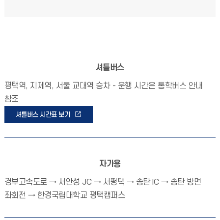
셔틀버스
평택역, 지제역, 서울 교대역 승차 - 운행 시간은 통학버스 안내
참조
셔틀버스 시간표 보기
자가용
경부고속도로 → 서안성 JC → 서평택 → 송탄 IC → 송탄 방면
좌회전 → 한경국립대학교 평택캠퍼스