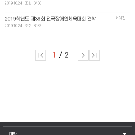
2019.10.24
3460
서예진
2019학년도 제39회 전국장애인체육대회 견학
2019.10.24
3067
1
2
인문융합공공인재학부
대학