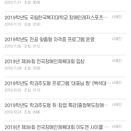
2019.11.21
3034
서예진
2019학년도 국립한국복지대학교 장애인레저스포츠과 제1회 소마(soma)제
2019.11.18
3120
서예진
2019학년도 전공 맞춤형 자격증 프로그램 운영
2019.11.05
3112
서예진
2019년 제39회 전국장애인체육대회 입상
2019.11.04
3169
서예진
2019학년도 학과주도형 프로그램 '대표님 짱' (백석대학교)
2019.10.25
3113
서예진
2019학년도 학과주도형 취·창업 특강(충청북도장애인체육회)
2019.10.24
2996
서예진
2019년 제39회 전국장애인체육대회 이도연 사이클 종목 3년 연속 3관왕 쾌거