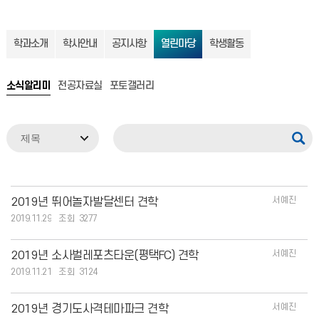
학과소개
학사안내
공지사항
열린마당
학생활동
소식알리미
전공자료실
포토갤러리
서예진
2019년 뛰어놀자발달센터 견학
2019.11.29
3277
서예진
2019년 소사벌레포츠타운(평택FC) 견학
2019.11.21
3124
서예진
2019년 경기도사격테마파크 견학