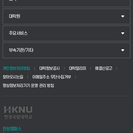
법경영학부
일반대학원
대학원
웰니스산업융합학부
산업대학원
입학안내
주요서비스
식물자원조경학부
공공정책대학원
웹메일
중앙도서관
부속기관/기타
동물생명융합학부
경영대학원
학사시스템(학부)
학생생활관(안성)
개인정보처리방침
대학정보공시
대학알리미
예결산공고
생명공학부
찾아오시는길
이메일주소 무단수집거부
교육대학원
학사시스템(전문학사 및 전공심화)
학생생활관(평택)
영상정보처리기기 운영·관리 방침
건설환경공학부
사이버캠퍼스(학부)
발전기금
사회안전시스템공학부
사이버캠퍼스(전문학사 및 전공심화)
산학협력단
식품생명화학공학부
시설바로처리서비스
취업지원센터
안성캠퍼스