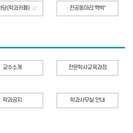
마당(학과카페)
전공동아리'맥박'
교수소개
전문학사교육과정
학과공지
학과사무실 안내