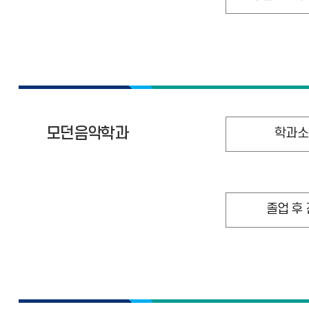
모던음악학과
학과소
졸업 후