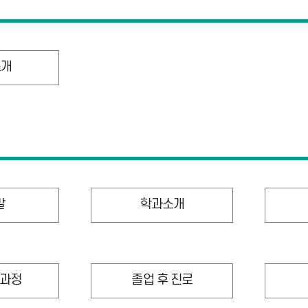
소개
말
학과소개
과정
졸업 후 진로