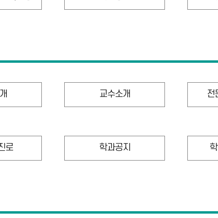
개
교수소개
전
 진로
학과공지
학