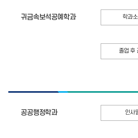
귀금속보석공예학과
학과소
졸업 후
공공행정학과
인사