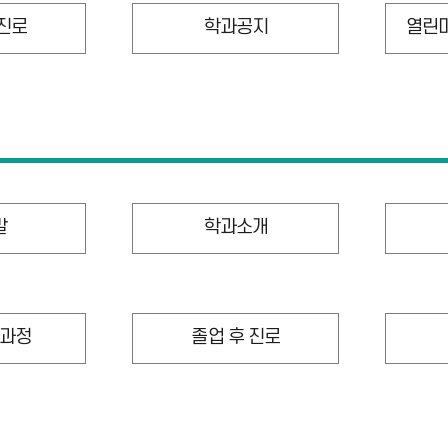
 진로
학과공지
열린
말
학과소개
과정
졸업 후 진로