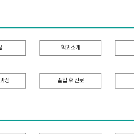
말
학과소개
과정
졸업 후 진로