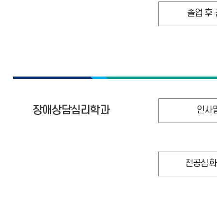
졸업 후
장애상담심리학과
인사
전공심화