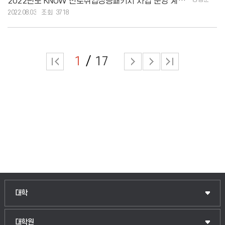
2022년도 KNUW 진로취업성공패키지 사업 운영 계획 알림 공문
2022.08.03
3718
1
17
인문융합공공인재학부
대학
법경영학부
일반대학원
대학원