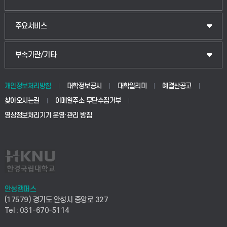
웰니스산업융합학부
산업대학원
입학안내
주요서비스
식물자원조경학부
공공정책대학원
웹메일
중앙도서관
부속기관/기타
동물생명융합학부
경영대학원
학사시스템(학부)
학생생활관(안성)
개인정보처리방침
대학정보공시
대학알리미
예결산공고
생명공학부
찾아오시는길
이메일주소 무단수집거부
교육대학원
학사시스템(전문학사 및 전공심화)
학생생활관(평택)
영상정보처리기기 운영·관리 방침
건설환경공학부
사이버캠퍼스(학부)
발전기금
사회안전시스템공학부
사이버캠퍼스(전문학사 및 전공심화)
산학협력단
식품생명화학공학부
시설바로처리서비스
취업지원센터
안성캠퍼스
(17579) 경기도 안성시 중앙로 327
컴퓨터응용수학부
연구실안전관리시스템
Tel : 031-670-5114
창업지원센터