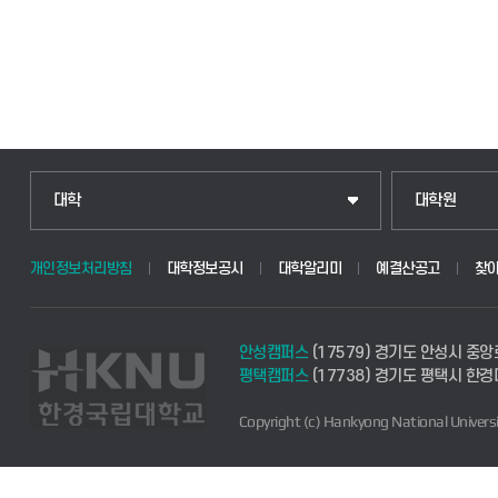
대학
대학원
개인정보처리방침
대학정보공시
대학알리미
예결산공고
찾
안성캠퍼스
(17579) 경기도 안성시 중앙
평택캠퍼스
(17738) 경기도 평택시 한
Copyright (c) Hankyong National Universi