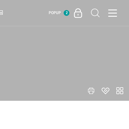
금
POPUP
2