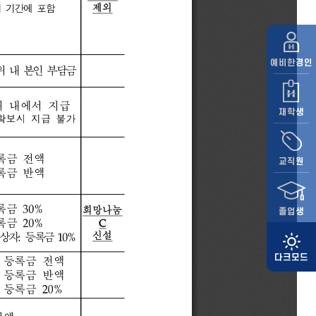
예비
한경인
재학생
교직원
졸업생