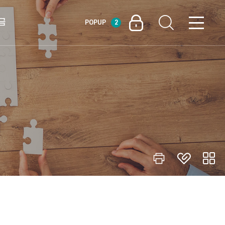
금
POPUP
2