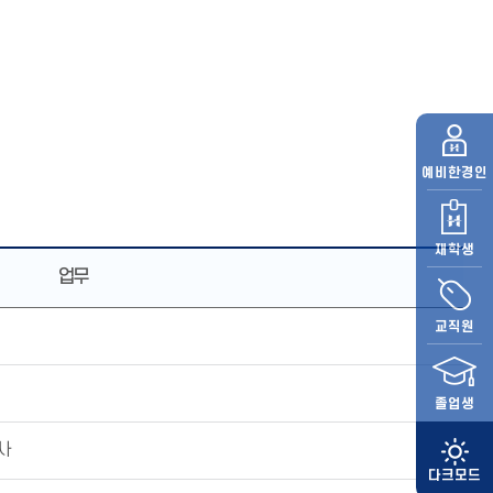
예비
한경인
재학생
업무
교직원
졸업생
사