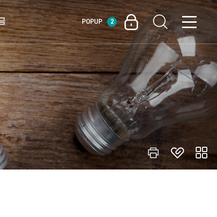
금
POPUP
2