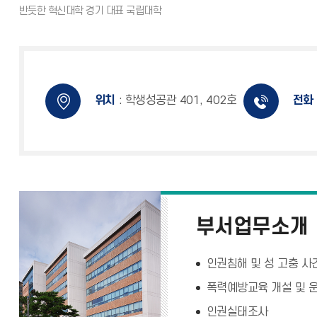
위치
: 학생성공관 401, 402호
전화
부서업무소개
인권침해 및 성 고충 사
폭력예방교육 개설 및 
인권실태조사