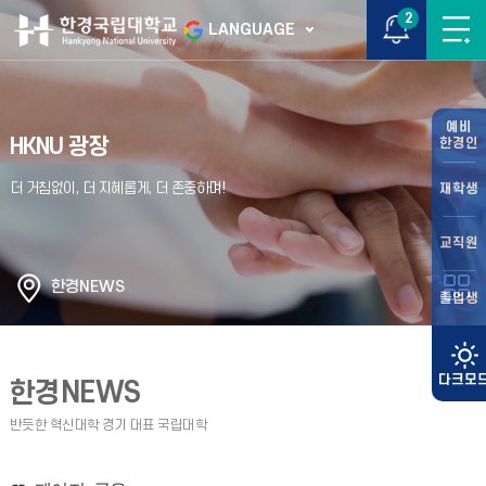
2
LANGUAGE
예비
HKNU 광장
한경인
재학생
교직원
한경NEWS
졸업생
한경NEWS